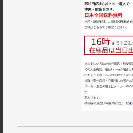
5500円(税込)以上のご購入で
沖縄・離島を除き、
日本全国送料無料
沖縄・離島地域、ご購5500円(税込)
送料は
こちら
でご確認ください。
※お支払い方法が銀行振込・郵便振替
での入金確認、後払い.comの場合は
社キャッチボールへの登録完了が必
※取り寄せ商品・在庫切れの場合は
メーカー直送の場合はメーカー締め
が
変わります。
出荷後のお届け時期の目安は「
配送