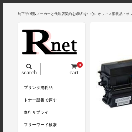
純正品(複数メーカーと代理店契約を締結)を中心にオフィス消耗品・オ
0
search
cart
プリンタ消耗品
トナー型番で探す
奉行サプライ
フリーワード検索