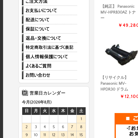
【純正】 Panasonic
MV-HPRB30AZ トナ
ー
￥49,28
【リサイクル】
Panasonic MV-
HPDR30 ドラム
営業日カレンダー
￥12,10
今月(2026年8月)
日
月
火
水
木
金
土
1
2
3
4
5
6
7
8
9
10
11
12
13
14
15