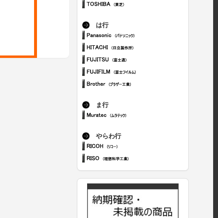
は行
ま行
やらわ行