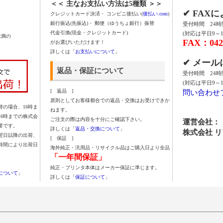
＜＜ 主なお支払い方法は5種類 ＞＞
✔ FAX
クレジットカード決済・ コンビニ後払い(
後払い.com
)
銀行振込(先振込)・ 郵便（ゆうちょ銀行）振替
受付時間 24
代金引換(現金・クレジットカード)
(対応は平日9～1
未満の
FAX：042-
がお選びいただけます！
詳しくは「
お支払いについて
」
✔ メー
返品・保証について
受付時間 24
(対応は平日9～1
問い合わせ
[ 返品 ]
原則としてお客様都合での返品・交換はお受けできか
の場合、16時ま
ねます。
16時までの株式会
ご注文の際は内容を十分にご確認下さい。
運営会社：
要です。
詳しくは「
返品・交換について
」
株式会社 
翌日以降の出荷、
[ 保証 ]
時間により出荷日
海外純正・汎用品・リサイクル品はご購入日より全品
「一年間保証」
純正・プリンタ本体はメーカー保証に準じます。
について
」
詳しくは「
保証について
」