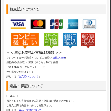
お支払いについて
＜＜ 主なお支払い方法は5種類 ＞＞
クレジットカード決済・ コンビニ後払い(
後払い.com
)
銀行振込(先振込)・ 郵便（ゆうちょ銀行）振替
代金引換(現金・クレジットカード)
がお選びいただけます！
詳しくは「
お支払いについて
」
返品・保証について
[ 返品 ]
原則としてお客様都合での返品・交換はお受けできかねます。
ご注文の際は内容を十分にご確認下さい。
詳しくは「
返品・交換について
」