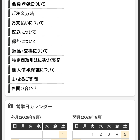
営業日カレンダー
今月(2026年8月)
翌月(2026年9月)
日
月
火
水
木
金
土
日
月
火
水
木
金
土
1
1
2
3
4
5