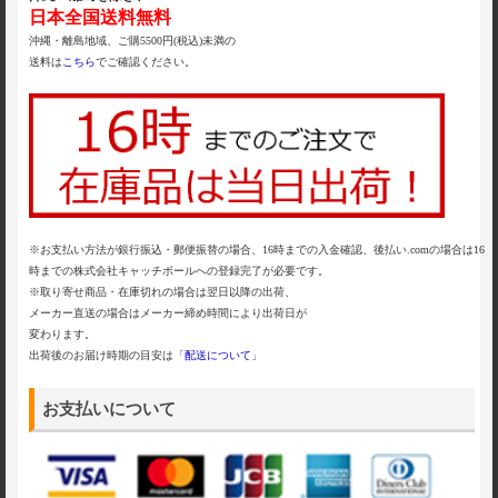
日本全国送料無料
沖縄・離島地域、ご購5500円(税込)未満の
送料は
こちら
でご確認ください。
※お支払い方法が銀行振込・郵便振替の場合、16時までの入金確認、後払い.comの場合は16
時までの株式会社キャッチボールへの登録完了が必要です。
※取り寄せ商品・在庫切れの場合は翌日以降の出荷、
メーカー直送の場合はメーカー締め時間により出荷日が
変わります。
出荷後のお届け時期の目安は「
配送について
」
お支払いについて