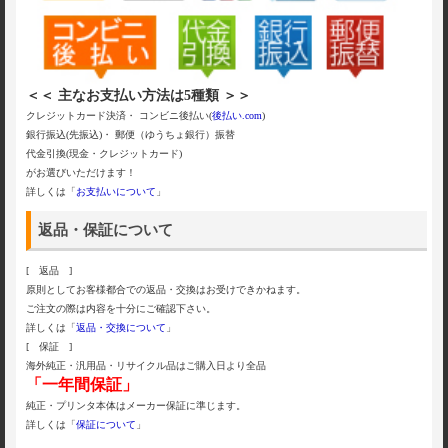
＜＜ 主なお支払い方法は5種類 ＞＞
クレジットカード決済・ コンビニ後払い(
後払い.com
)
銀行振込(先振込)・ 郵便（ゆうちょ銀行）振替
代金引換(現金・クレジットカード)
がお選びいただけます！
詳しくは「
お支払いについて
」
返品・保証について
[ 返品 ]
原則としてお客様都合での返品・交換はお受けできかねます。
ご注文の際は内容を十分にご確認下さい。
詳しくは「
返品・交換について
」
[ 保証 ]
海外純正・汎用品・リサイクル品はご購入日より全品
「一年間保証」
純正・プリンタ本体はメーカー保証に準じます。
詳しくは「
保証について
」