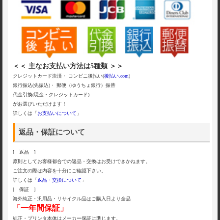
＜＜ 主なお支払い方法は5種類 ＞＞
クレジットカード決済・ コンビニ後払い(
後払い.com
)
銀行振込(先振込)・ 郵便（ゆうちょ銀行）振替
代金引換(現金・クレジットカード)
がお選びいただけます！
詳しくは「
お支払いについて
」
返品・保証について
[ 返品 ]
原則としてお客様都合での返品・交換はお受けできかねます。
ご注文の際は内容を十分にご確認下さい。
詳しくは「
返品・交換について
」
[ 保証 ]
海外純正・汎用品・リサイクル品はご購入日より全品
「一年間保証」
純正・プリンタ本体はメーカー保証に準じます。