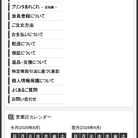
営業日カレンダー
今月(2026年8月)
翌月(2026年9月)
日
月
火
水
木
金
土
日
月
火
水
木
金
土