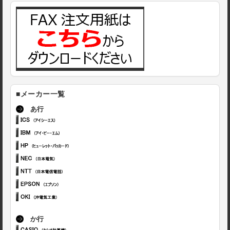
■メーカー一覧
あ行
か行