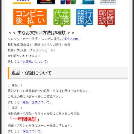
＜＜ 主なお支払い方法は5種類 ＞＞
クレジットカード決済・ コンビニ後払い(
後払い.com
)
銀行振込(先振込)・ 郵便（ゆうちょ銀行）振替
代金引換(現金・クレジットカード)
がお選びいただけます！
詳しくは「
お支払いについて
」
返品・保証について
[ 返品 ]
原則としてお客様都合での返品・交換はお受けできかねます。
ご注文の際は内容を十分にご確認下さい。
詳しくは「
返品・交換について
」
[ 保証 ]
海外純正・汎用品・リサイクル品はご購入日より全品
「一年間保証」
純正・プリンタ本体はメーカー保証に準じます。
詳しくは「
保証について
」