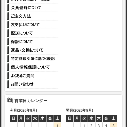
営業日カレンダー
今月(2026年8月)
翌月(2026年9月)
日
月
火
水
木
金
土
日
月
火
水
木
金
土
1
1
2
3
4
5