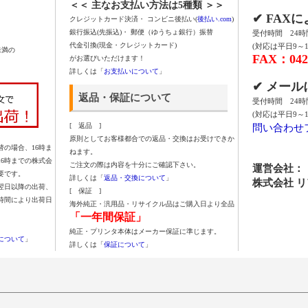
＜＜ 主なお支払い方法は5種類 ＞＞
✔ FAX
クレジットカード決済・ コンビニ後払い(
後払い.com
)
銀行振込(先振込)・ 郵便（ゆうちょ銀行）振替
受付時間 24
代金引換(現金・クレジットカード)
(対応は平日9～1
未満の
FAX：042-
がお選びいただけます！
詳しくは「
お支払いについて
」
✔ メー
返品・保証について
受付時間 24
(対応は平日9～1
問い合わせ
[ 返品 ]
原則としてお客様都合での返品・交換はお受けできか
の場合、16時ま
ねます。
16時までの株式会
ご注文の際は内容を十分にご確認下さい。
運営会社：
要です。
詳しくは「
返品・交換について
」
株式会社 
翌日以降の出荷、
[ 保証 ]
時間により出荷日
海外純正・汎用品・リサイクル品はご購入日より全品
「一年間保証」
純正・プリンタ本体はメーカー保証に準じます。
について
」
詳しくは「
保証について
」