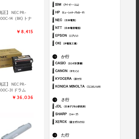
正】 NEC PR-
600C-14（BK) トナ
￥8,415
か行
正】 NEC PR-
600C-31 ドラム
￥36,036
さ行
た行