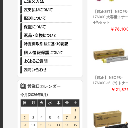
【純正SET】 NEC PR
L7600C 大容量トナ
4色セット
￥78,10
【純正】 NEC PR-
L7600C-16（Y) トナ
営業日カレンダー
￥21,87
今月(2026年8月)
日
月
火
水
木
金
土
1
2
3
4
5
6
7
8
9
10
11
12
13
14
15