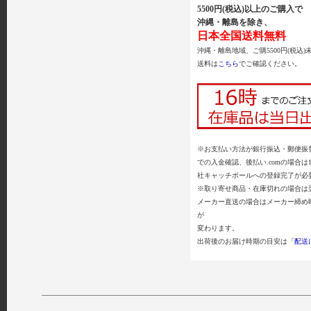
5500円(税込)以上のご購入で
沖縄・離島を除き、
日本全国送料無料
沖縄・離島地域、ご購5500円(税込)
送料は
こちら
でご確認ください。
※お支払い方法が銀行振込・郵便振替
での入金確認、後払い.comの場合は
社キャッチボールへの登録完了が必
※取り寄せ商品・在庫切れの場合は
メーカー直送の場合はメーカー締め
が
変わります。
出荷後のお届け時期の目安は「
配送