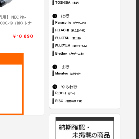
は行
用】 NEC PR-
600C-19（BK) トナ
￥10,890
ま行
やらわ行