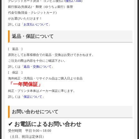
クレジットカード決済・ コンビニ後払い(
後払い.com
)
銀行振込(先振込)・ 郵便（ゆうちょ銀行）振替
代金引換(現金・クレジットカード)
がお選びいただけます！
詳しくは「
お支払いについて
」
返品・保証について
[ 返品 ]
原則としてお客様都合での返品・交換はお受けできかねます。
ご注文の際は内容を十分にご確認下さい。
詳しくは「
返品・交換について
」
[ 保証 ]
海外純正・汎用品・リサイクル品はご購入日より全品
「一年間保証」
純正・プリンタ本体はメーカー保証に準じます。
詳しくは「
保証について
」
お問い合わせについて
✔ お電話によるお問い合わせ
受付時間 平日 9:00～18:00
（土日、祝日は定休日）