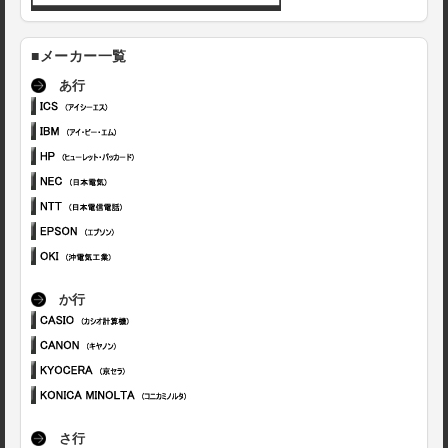
■メーカー一覧
あ行
か行
さ行