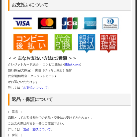
お支払いについて
＜＜ 主なお支払い方法は5種類 ＞＞
クレジットカード決済・ コンビニ後払い(
後払い.com
)
銀行振込(先振込)・ 郵便（ゆうちょ銀行）振替
代金引換(現金・クレジットカード)
がお選びいただけます！
詳しくは「
お支払いについて
」
返品・保証について
[ 返品 ]
原則としてお客様都合での返品・交換はお受けできかねます。
ご注文の際は内容を十分にご確認下さい。
詳しくは「
返品・交換について
」
[ 保証 ]