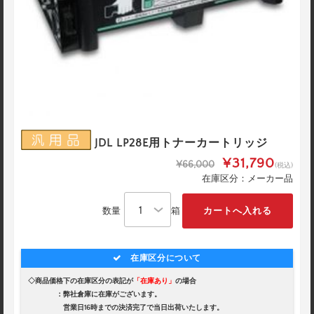
JDL LP28E用トナーカートリッジ
¥31,790
¥66,000
(税込)
在庫区分：メーカー品
数量
箱
在庫区分について
◇商品価格下の在庫区分の表記が
「在庫あり」
の場合
：弊社倉庫に在庫がございます。
営業日16時までの決済完了で当日出荷いたします。