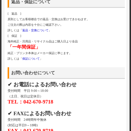
返品・保証について
[ 返品 ]
原則としてお客様都合での返品・交換はお受けできかねます。
ご注文の際は内容を十分にご確認下さい。
詳しくは「
返品・交換について
」
[ 保証 ]
海外純正・汎用品・リサイクル品はご購入日より全品
「一年間保証」
純正・プリンタ本体はメーカー保証に準じます。
詳しくは「
保証について
」
お問い合わせについて
✔ お電話によるお問い合わせ
受付時間 平日 9:00～18:00
（土日、祝日は定休日）
TEL：042-670-9718
✔ FAXによるお問い合わせ
受付時間 24時間年中無休
(対応は平日9～18時)
FAX：042-670-9719