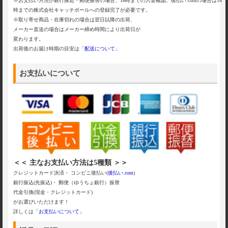
※お支払い方法が銀行振込・郵便振替の場合、16時までの入金確認、後払い.comの場合は16
時までの株式会社キャッチボールへの登録完了が必要です。
※取り寄せ商品・在庫切れの場合は翌日以降の出荷、
メーカー直送の場合はメーカー締め時間により出荷日が
変わります。
出荷後のお届け時期の目安は「
配送について
」
お支払いについて
＜＜ 主なお支払い方法は5種類 ＞＞
クレジットカード決済・ コンビニ後払い(
後払い.com
)
銀行振込(先振込)・ 郵便（ゆうちょ銀行）振替
代金引換(現金・クレジットカード)
がお選びいただけます！
詳しくは「
お支払いについて
」