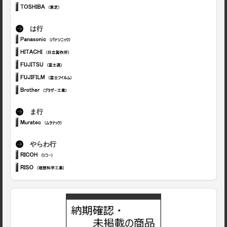
は行
ま行
やらわ行