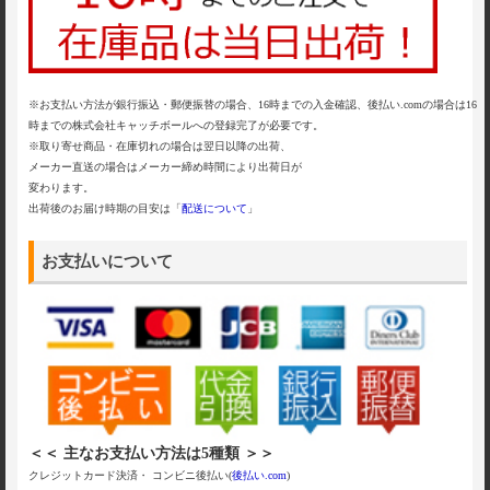
※お支払い方法が銀行振込・郵便振替の場合、16時までの入金確認、後払い.comの場合は16
時までの株式会社キャッチボールへの登録完了が必要です。
※取り寄せ商品・在庫切れの場合は翌日以降の出荷、
メーカー直送の場合はメーカー締め時間により出荷日が
変わります。
出荷後のお届け時期の目安は「
配送について
」
お支払いについて
＜＜ 主なお支払い方法は5種類 ＞＞
クレジットカード決済・ コンビニ後払い(
後払い.com
)