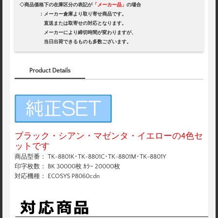
◇商品価格下の在庫区分の表記が
「メーカー品」
の場合
：メーカー倉庫より取り寄せ商品です。
直送または取寄せの対応となります。
メーカーにより締切時間が変わりますが、
当日出荷できるものも多数ございます。
Product Details
ブラック・シアン・マゼンタ・イエローの4色セ
ットです
商品型番： TK-8801K･TK-8801C･TK-8801M･TK-8801Y
印字枚数： BK 30000枚 ｶﾗｰ 20000枚
対応機種： ECOSYS P8060cdn