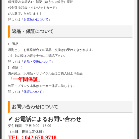
銀行振込(先振込)・ 郵便（ゆうちょ銀行）振替
代金引換(現金・クレジットカード)
がお選びいただけます！
詳しくは「
お支払いについて
」
返品・保証について
[ 返品 ]
原則としてお客様都合での返品・交換はお受けできかねます。
ご注文の際は内容を十分にご確認下さい。
詳しくは「
返品・交換について
」
[ 保証 ]
海外純正・汎用品・リサイクル品はご購入日より全品
「一年間保証」
純正・プリンタ本体はメーカー保証に準じます。
詳しくは「
保証について
」
お問い合わせについて
✔ お電話によるお問い合わせ
受付時間 平日 9:00～18:00
（土日、祝日は定休日）
TEL：042-670-9718