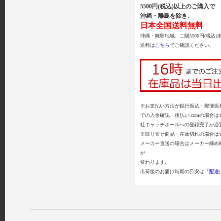
5500円(税込)以上のご購入で
沖縄・離島を除き、
日本全国送料無料
沖縄・離島地域、ご購5500円(税込)
送料は
こちら
でご確認ください。
※お支払い方法が銀行振込・郵便振替
での入金確認、後払い.comの場合は
社キャッチボールへの登録完了が必
※取り寄せ商品・在庫切れの場合は
メーカー直送の場合はメーカー締め
が
変わります。
出荷後のお届け時期の目安は「
配送