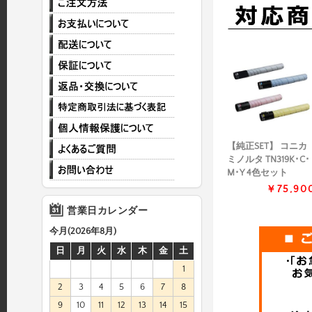
【純正SET】 コニカ
ミノルタ TN319K･C･
M･Y 4色セット
￥75,90
営業日カレンダー
今月(2026年8月)
日
月
火
水
木
金
土
1
2
3
4
5
6
7
8
9
10
11
12
13
14
15