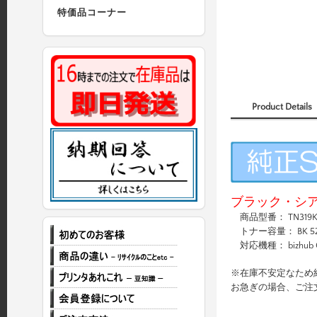
特価品コーナー
Product Details
ブラック・シ
商品型番： TN319K・
トナー容量： BK 524g
対応機種： bizhub 
※在庫不安定なため
お急ぎの場合、ご注