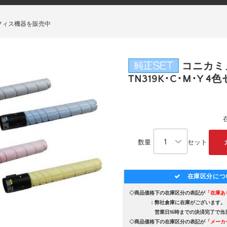
フィス機器を販売中
コニカミ
TN319K･C･M･Y 4
数量
セット
在庫区分につ
◇商品価格下の在庫区分の表記が
「在庫あ
：弊社倉庫に在庫がございます。
営業日16時までの決済完了で当日
◇商品価格下の在庫区分の表記が
「メーカ