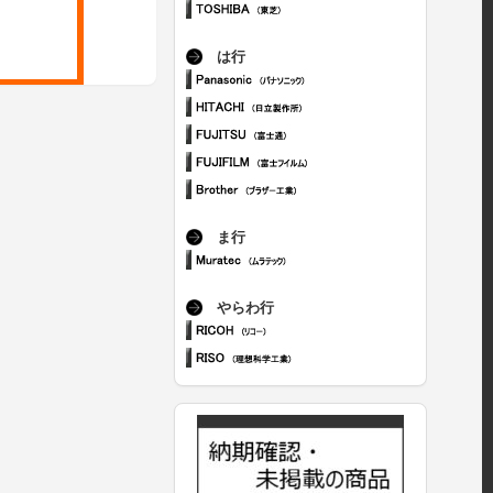
は行
ま行
やらわ行