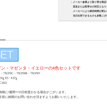
：メーカー倉庫より取り寄せ商品
直送または取寄せの対応となり
メーカーにより締切時間が変わり
当日出荷できるものも多数ござい
アン・マゼンタ・イエローの4色セットです
TN319C・TN319M・TN319Y
 ｶﾗｰ 437g
C360
納期に1週間〜10日程度かかる場合がございます。
文前に納期のお問い合わせ頂ますようお願いいたします。