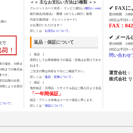
＜＜ 主なお支払い方法は5種類 ＞＞
✔ FAX
クレジットカード決済・ コンビニ後払い(
後払い.com
)
銀行振込(先振込)・ 郵便（ゆうちょ銀行）振替
受付時間 24
代金引換(現金・クレジットカード)
(対応は平日9～1
未満の
FAX：042-
がお選びいただけます！
詳しくは「
お支払いについて
」
✔ メー
返品・保証について
受付時間 24
(対応は平日9～1
問い合わせ
[ 返品 ]
原則としてお客様都合での返品・交換はお受けできか
の場合、16時ま
ねます。
16時までの株式会
ご注文の際は内容を十分にご確認下さい。
運営会社：
要です。
詳しくは「
返品・交換について
」
株式会社 
翌日以降の出荷、
[ 保証 ]
時間により出荷日
海外純正・汎用品・リサイクル品はご購入日より全品
「一年間保証」
純正・プリンタ本体はメーカー保証に準じます。
について
」
詳しくは「
保証について
」