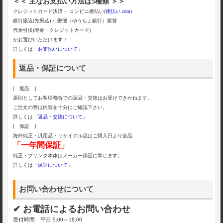
＜＜ 主なお支払い方法は5種類 ＞＞
クレジットカード決済・ コンビニ後払い(
後払い.com
)
銀行振込(先振込)・ 郵便（ゆうちょ銀行）振替
代金引換(現金・クレジットカード)
がお選びいただけます！
詳しくは「
お支払いについて
」
返品・保証について
[ 返品 ]
原則としてお客様都合での返品・交換はお受けできかねます。
ご注文の際は内容を十分にご確認下さい。
詳しくは「
返品・交換について
」
[ 保証 ]
海外純正・汎用品・リサイクル品はご購入日より全品
「一年間保証」
純正・プリンタ本体はメーカー保証に準じます。
詳しくは「
保証について
」
お問い合わせについて
✔ お電話によるお問い合わせ
受付時間 平日 9:00～18:00