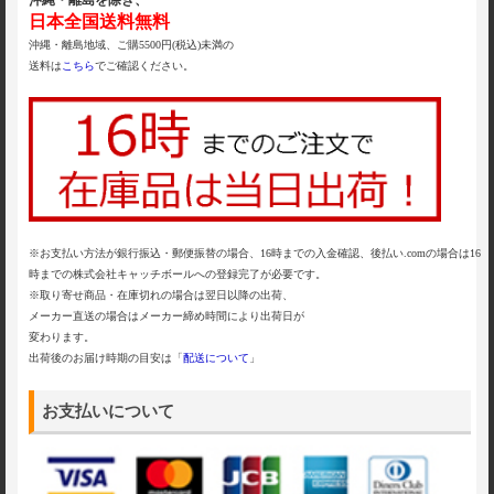
沖縄・離島を除き、
日本全国送料無料
沖縄・離島地域、ご購5500円(税込)未満の
送料は
こちら
でご確認ください。
※お支払い方法が銀行振込・郵便振替の場合、16時までの入金確認、後払い.comの場合は16
時までの株式会社キャッチボールへの登録完了が必要です。
※取り寄せ商品・在庫切れの場合は翌日以降の出荷、
メーカー直送の場合はメーカー締め時間により出荷日が
変わります。
出荷後のお届け時期の目安は「
配送について
」
お支払いについて