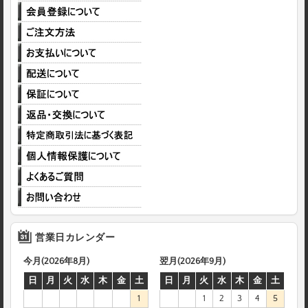
営業日カレンダー
今月(2026年8月)
翌月(2026年9月)
日
月
火
水
木
金
土
日
月
火
水
木
金
土
1
1
2
3
4
5