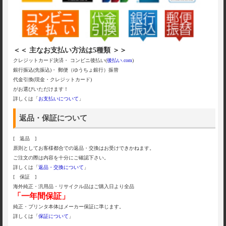
＜＜ 主なお支払い方法は5種類 ＞＞
クレジットカード決済・ コンビニ後払い(
後払い.com
)
銀行振込(先振込)・ 郵便（ゆうちょ銀行）振替
代金引換(現金・クレジットカード)
がお選びいただけます！
詳しくは「
お支払いについて
」
返品・保証について
[ 返品 ]
原則としてお客様都合での返品・交換はお受けできかねます。
ご注文の際は内容を十分にご確認下さい。
詳しくは「
返品・交換について
」
[ 保証 ]
海外純正・汎用品・リサイクル品はご購入日より全品
「一年間保証」
純正・プリンタ本体はメーカー保証に準じます。
詳しくは「
保証について
」