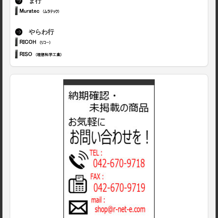
ま行
やらわ行