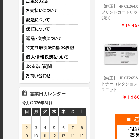
【純正】 HP CE264X
プリントカートリッ
ジBK
￥14,45
【純正】 HP CE265A
トナーコレクション
ユニット
営業日カレンダー
￥1,98
今月(2026年8月)
日
月
火
水
木
金
土
1
2
3
4
5
6
7
8
9
10
11
12
13
14
15