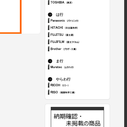
は行
ま行
やらわ行