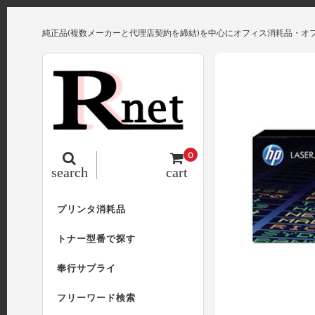
純正品(複数メーカーと代理店契約を締結)を中心にオフィス消耗品・オ
0
search
cart
プリンタ消耗品
トナー型番で探す
奉行サプライ
フリーワード検索