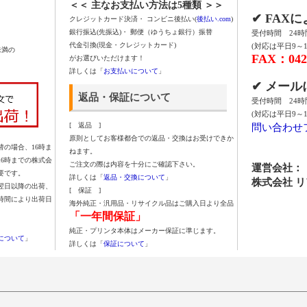
＜＜ 主なお支払い方法は5種類 ＞＞
✔ FAX
クレジットカード決済・ コンビニ後払い(
後払い.com
)
銀行振込(先振込)・ 郵便（ゆうちょ銀行）振替
受付時間 24
代金引換(現金・クレジットカード)
(対応は平日9～1
未満の
FAX：042-
がお選びいただけます！
詳しくは「
お支払いについて
」
✔ メー
返品・保証について
受付時間 24
(対応は平日9～1
問い合わせ
[ 返品 ]
原則としてお客様都合での返品・交換はお受けできか
の場合、16時ま
ねます。
16時までの株式会
ご注文の際は内容を十分にご確認下さい。
運営会社：
要です。
詳しくは「
返品・交換について
」
株式会社 
翌日以降の出荷、
[ 保証 ]
時間により出荷日
海外純正・汎用品・リサイクル品はご購入日より全品
「一年間保証」
純正・プリンタ本体はメーカー保証に準じます。
について
」
詳しくは「
保証について
」