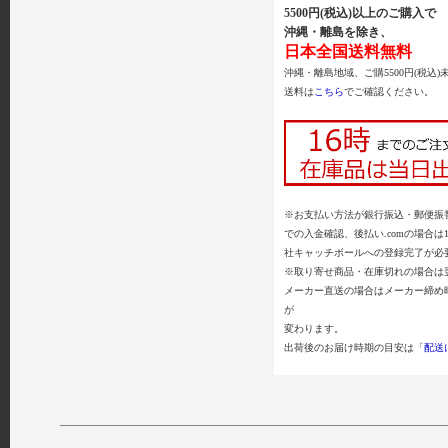
5500円(税込)以上のご購入で
沖縄・離島を除き、
日本全国送料無料
沖縄・離島地域、ご購5500円(税込)
送料は
こちら
でご確認ください。
※お支払い方法が銀行振込・郵便振替
での入金確認、後払い.comの場合は
社キャッチボールへの登録完了が必
※取り寄せ商品・在庫切れの場合は
メーカー直送の場合はメーカー締め
が
変わります。
出荷後のお届け時期の目安は「
配送