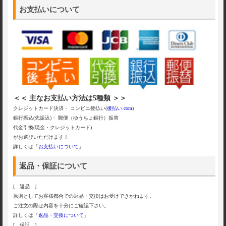
お支払いについて
＜＜ 主なお支払い方法は5種類 ＞＞
クレジットカード決済・ コンビニ後払い(
後払い.com
)
銀行振込(先振込)・ 郵便（ゆうちょ銀行）振替
代金引換(現金・クレジットカード)
がお選びいただけます！
詳しくは「
お支払いについて
」
返品・保証について
[ 返品 ]
原則としてお客様都合での返品・交換はお受けできかねます。
ご注文の際は内容を十分にご確認下さい。
詳しくは「
返品・交換について
」
[ 保証 ]