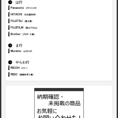
は行
ま行
やらわ行