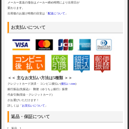
メーカー直送の場合はメーカー締め時間により出荷日が
変わります。
出荷後のお届け時期の目安は「
配送について
」
お支払いについて
＜＜ 主なお支払い方法は5種類 ＞＞
クレジットカード決済・ コンビニ後払い(
後払い.com
)
銀行振込(先振込)・ 郵便（ゆうちょ銀行）振替
代金引換(現金・クレジットカード)
がお選びいただけます！
詳しくは「
お支払いについて
」
返品・保証について
[ 返品 ]