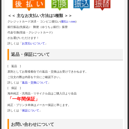
＜＜ 主なお支払い方法は5種類 ＞＞
クレジットカード決済・ コンビニ後払い(
後払い.com
)
銀行振込(先振込)・ 郵便（ゆうちょ銀行）振替
代金引換(現金・クレジットカード)
がお選びいただけます！
詳しくは「
お支払いについて
」
返品・保証について
[ 返品 ]
原則としてお客様都合での返品・交換はお受けできかねます。
ご注文の際は内容を十分にご確認下さい。
詳しくは「
返品・交換について
」
[ 保証 ]
海外純正・汎用品・リサイクル品はご購入日より全品
「一年間保証」
純正・プリンタ本体はメーカー保証に準じます。
詳しくは「
保証について
」
お問い合わせについて