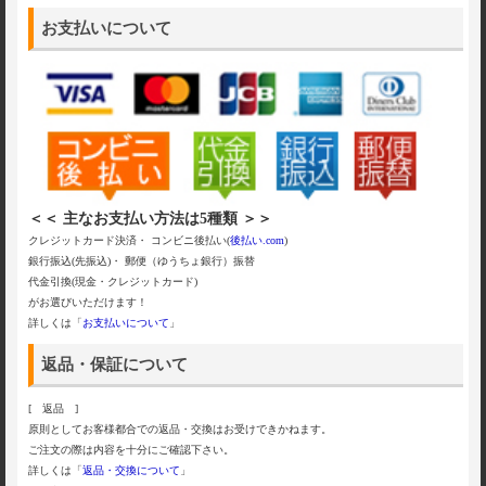
お支払いについて
＜＜ 主なお支払い方法は5種類 ＞＞
クレジットカード決済・ コンビニ後払い(
後払い.com
)
銀行振込(先振込)・ 郵便（ゆうちょ銀行）振替
代金引換(現金・クレジットカード)
がお選びいただけます！
詳しくは「
お支払いについて
」
返品・保証について
[ 返品 ]
原則としてお客様都合での返品・交換はお受けできかねます。
ご注文の際は内容を十分にご確認下さい。
詳しくは「
返品・交換について
」