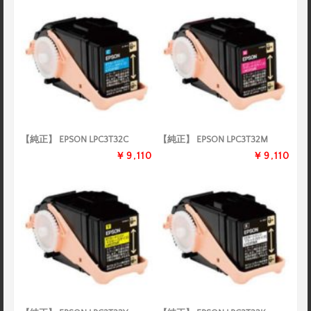
【純正】 EPSON LPC3T32C
【純正】 EPSON LPC3T32M
￥9,110
￥9,110