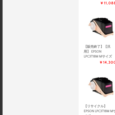
￥11,08
【販売終了】【汎
用】 EPSON
LPC3T18M Mサイズ
￥14,30
【リサイクル】
EPSON LPC3T18M M