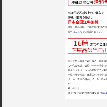
5500円(税込)以上のご購入で
沖縄・離島を除き、
日本全国送料無料
沖縄・離島地域、ご購5500円(税込)
送料は
こちら
でご確認ください。
※お支払い方法が銀行振込・郵便振替
での入金確認、後払い.comの場合は
社キャッチボールへの登録完了が必
※取り寄せ商品・在庫切れの場合は
メーカー直送の場合はメーカー締め
が
変わります。
出荷後のお届け時期の目安は「
配送