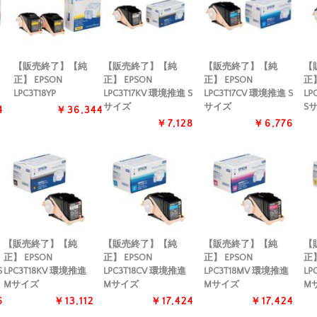
【販売終了】【純
【販売終了】【純
【販売終了】【純
【
正】 EPSON
正】 EPSON
正】 EPSON
正】
LPC3T18YP
LPC3T17KV 環境推進 S
LPC3T17CV 環境推進 S
LP
サイズ
サイズ
S
4
￥36,344
￥7,128
￥6,776
【販売終了】【純
【販売終了】【純
【販売終了】【純
【
正】 EPSON
正】 EPSON
正】 EPSON
正】
S
LPC3T18KV 環境推進
LPC3T18CV 環境推進
LPC3T18MV 環境推進
LP
Mサイズ
Mサイズ
Mサイズ
M
6
￥13,112
￥17,424
￥17,424