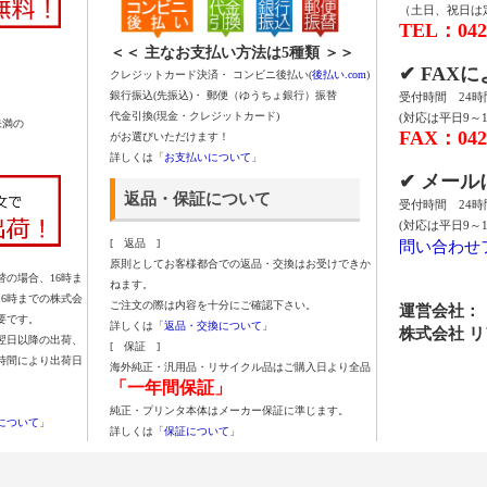
（土日、祝日は
TEL：042-
＜＜ 主なお支払い方法は5種類 ＞＞
✔ FAX
クレジットカード決済・ コンビニ後払い(
後払い.com
)
銀行振込(先振込)・ 郵便（ゆうちょ銀行）振替
受付時間 24
代金引換(現金・クレジットカード)
(対応は平日9～1
未満の
FAX：042-
がお選びいただけます！
詳しくは「
お支払いについて
」
✔ メー
返品・保証について
受付時間 24
(対応は平日9～1
問い合わせ
[ 返品 ]
原則としてお客様都合での返品・交換はお受けできか
の場合、16時ま
ねます。
16時までの株式会
ご注文の際は内容を十分にご確認下さい。
運営会社：
要です。
詳しくは「
返品・交換について
」
株式会社 
翌日以降の出荷、
[ 保証 ]
時間により出荷日
海外純正・汎用品・リサイクル品はご購入日より全品
「一年間保証」
純正・プリンタ本体はメーカー保証に準じます。
について
」
詳しくは「
保証について
」