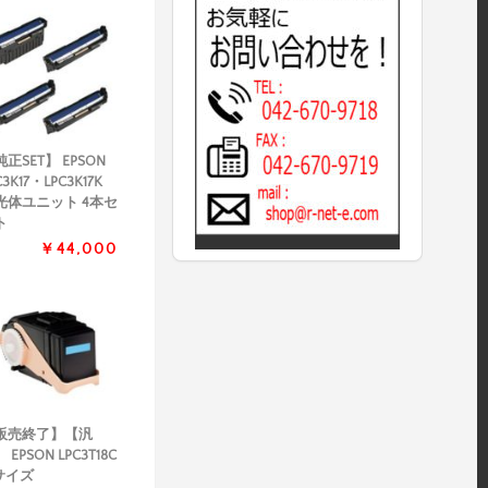
正SET】 EPSON
C3K17・LPC3K17K
光体ユニット 4本セ
ト
￥44,000
販売終了】【汎
 EPSON LPC3T18C
サイズ