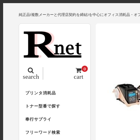
純正品(複数メーカーと代理店契約を締結)を中心にオフィス消耗品・オ
0
search
cart
プリンタ消耗品
トナー型番で探す
奉行サプライ
フリーワード検索