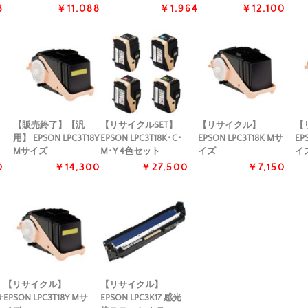
8
￥11,088
￥1,964
￥12,100
【販売終了】【汎
【リサイクルSET】
【リサイクル】
【
用】 EPSON LPC3T18Y
EPSON LPC3T18K･C･
EPSON LPC3T18K Mサ
EP
Mサイズ
M･Y 4色セット
イズ
イ
0
￥14,300
￥27,500
￥7,150
【リサイクル】
【リサイクル】
サ
EPSON LPC3T18Y Mサ
EPSON LPC3K17 感光