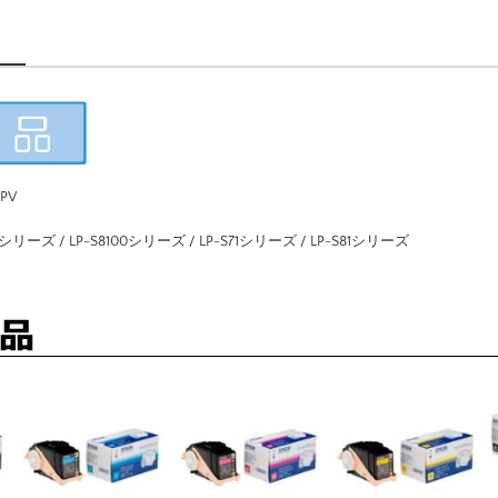
PV
シリーズ / LP-S8100シリーズ / LP-S71シリーズ / LP-S81シリーズ