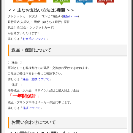
＜＜ 主なお支払い方法は5種類 ＞＞
クレジットカード決済・ コンビニ後払い(
後払い.com
)
銀行振込(先振込)・ 郵便（ゆうちょ銀行）振替
代金引換(現金・クレジットカード)
がお選びいただけます！
詳しくは「
お支払いについて
」
返品・保証について
[ 返品 ]
原則としてお客様都合での返品・交換はお受けできかねます。
ご注文の際は内容を十分にご確認下さい。
詳しくは「
返品・交換について
」
[ 保証 ]
海外純正・汎用品・リサイクル品はご購入日より全品
「一年間保証」
純正・プリンタ本体はメーカー保証に準じます。
詳しくは「
保証について
」
お問い合わせについて