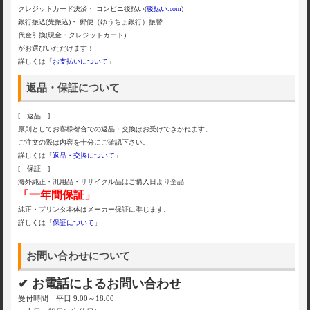
クレジットカード決済・ コンビニ後払い(
後払い.com
)
銀行振込(先振込)・ 郵便（ゆうちょ銀行）振替
代金引換(現金・クレジットカード)
がお選びいただけます！
詳しくは「
お支払いについて
」
返品・保証について
[ 返品 ]
原則としてお客様都合での返品・交換はお受けできかねます。
ご注文の際は内容を十分にご確認下さい。
詳しくは「
返品・交換について
」
[ 保証 ]
海外純正・汎用品・リサイクル品はご購入日より全品
「一年間保証」
純正・プリンタ本体はメーカー保証に準じます。
詳しくは「
保証について
」
お問い合わせについて
✔ お電話によるお問い合わせ
受付時間 平日 9:00～18:00