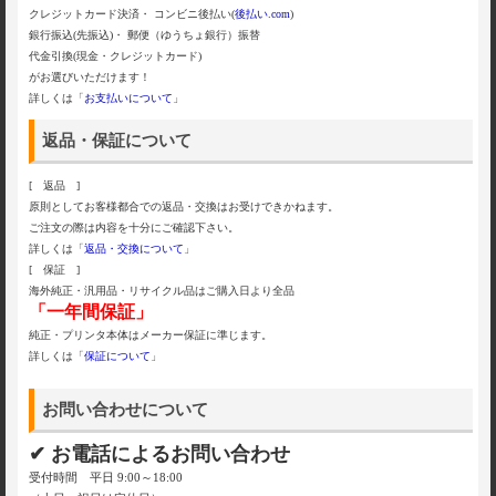
クレジットカード決済・ コンビニ後払い(
後払い.com
)
銀行振込(先振込)・ 郵便（ゆうちょ銀行）振替
代金引換(現金・クレジットカード)
がお選びいただけます！
詳しくは「
お支払いについて
」
返品・保証について
[ 返品 ]
原則としてお客様都合での返品・交換はお受けできかねます。
ご注文の際は内容を十分にご確認下さい。
詳しくは「
返品・交換について
」
[ 保証 ]
海外純正・汎用品・リサイクル品はご購入日より全品
「一年間保証」
純正・プリンタ本体はメーカー保証に準じます。
詳しくは「
保証について
」
お問い合わせについて
✔ お電話によるお問い合わせ
受付時間 平日 9:00～18:00