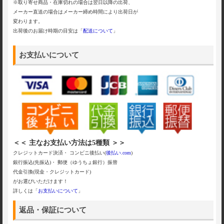
※取り寄せ商品・在庫切れの場合は翌日以降の出荷、
メーカー直送の場合はメーカー締め時間により出荷日が
変わります。
出荷後のお届け時期の目安は「
配送について
」
お支払いについて
＜＜ 主なお支払い方法は5種類 ＞＞
クレジットカード決済・ コンビニ後払い(
後払い.com
)
銀行振込(先振込)・ 郵便（ゆうちょ銀行）振替
代金引換(現金・クレジットカード)
がお選びいただけます！
詳しくは「
お支払いについて
」
返品・保証について