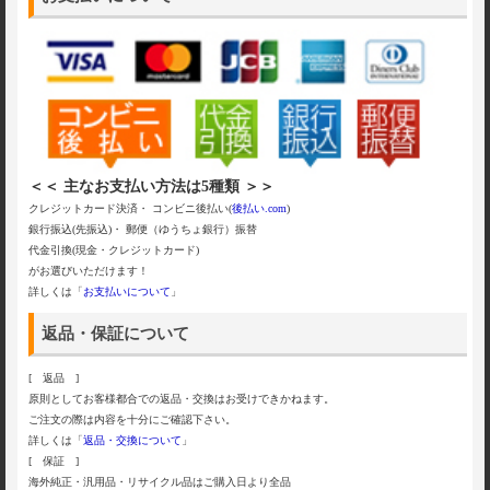
＜＜ 主なお支払い方法は5種類 ＞＞
クレジットカード決済・ コンビニ後払い(
後払い.com
)
銀行振込(先振込)・ 郵便（ゆうちょ銀行）振替
代金引換(現金・クレジットカード)
がお選びいただけます！
詳しくは「
お支払いについて
」
返品・保証について
[ 返品 ]
原則としてお客様都合での返品・交換はお受けできかねます。
ご注文の際は内容を十分にご確認下さい。
詳しくは「
返品・交換について
」
[ 保証 ]
海外純正・汎用品・リサイクル品はご購入日より全品