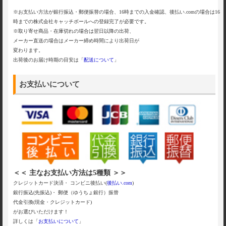
※お支払い方法が銀行振込・郵便振替の場合、16時までの入金確認、後払い.comの場合は16
時までの株式会社キャッチボールへの登録完了が必要です。
※取り寄せ商品・在庫切れの場合は翌日以降の出荷、
メーカー直送の場合はメーカー締め時間により出荷日が
変わります。
出荷後のお届け時期の目安は「
配送について
」
お支払いについて
＜＜ 主なお支払い方法は5種類 ＞＞
クレジットカード決済・ コンビニ後払い(
後払い.com
)
銀行振込(先振込)・ 郵便（ゆうちょ銀行）振替
代金引換(現金・クレジットカード)
がお選びいただけます！
詳しくは「
お支払いについて
」