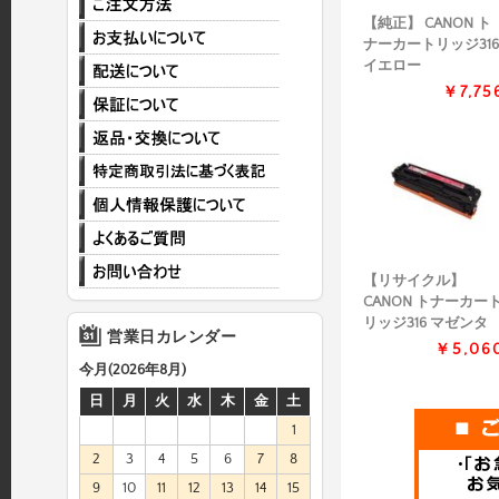
【純正】 CANON ト
ナーカートリッジ316
イエロー
￥7,75
【リサイクル】
CANON トナーカー
リッジ316 マゼンタ
営業日カレンダー
￥5,06
今月(2026年8月)
日
月
火
水
木
金
土
1
2
3
4
5
6
7
8
9
10
11
12
13
14
15