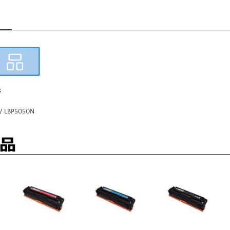
3
 LBP5050N