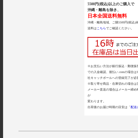
5500円(税込)以上のご購入で
沖縄・離島を除き、
日本全国送料無料
沖縄・離島地域、ご購5500円(税込)
送料は
こちら
でご確認ください。
※お支払い方法が銀行振込・郵便振替
での入金確認、後払い.comの場合は
社キャッチボールへの登録完了が必
※取り寄せ商品・在庫切れの場合は
メーカー直送の場合はメーカー締め
が
変わります。
出荷後のお届け時期の目安は「
配送