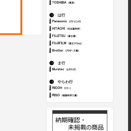
は行
ま行
やらわ行