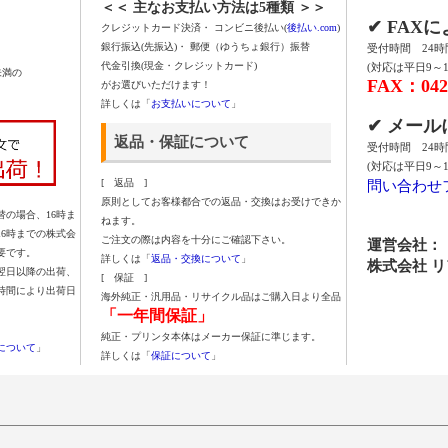
＜＜ 主なお支払い方法は5種類 ＞＞
✔ FAX
クレジットカード決済・ コンビニ後払い(
後払い.com
)
銀行振込(先振込)・ 郵便（ゆうちょ銀行）振替
受付時間 24
代金引換(現金・クレジットカード)
(対応は平日9～1
未満の
FAX：042-
がお選びいただけます！
詳しくは「
お支払いについて
」
✔ メー
返品・保証について
受付時間 24
(対応は平日9～1
問い合わせ
[ 返品 ]
原則としてお客様都合での返品・交換はお受けできか
の場合、16時ま
ねます。
16時までの株式会
ご注文の際は内容を十分にご確認下さい。
運営会社：
要です。
詳しくは「
返品・交換について
」
株式会社 
翌日以降の出荷、
[ 保証 ]
時間により出荷日
海外純正・汎用品・リサイクル品はご購入日より全品
「一年間保証」
純正・プリンタ本体はメーカー保証に準じます。
について
」
詳しくは「
保証について
」