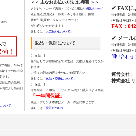
＜＜ 主なお支払い方法は5種類 ＞＞
✔ FAX
クレジットカード決済・ コンビニ後払い(
後払い.com
)
銀行振込(先振込)・ 郵便（ゆうちょ銀行）振替
受付時間 24
代金引換(現金・クレジットカード)
(対応は平日9～1
未満の
FAX：042-
がお選びいただけます！
詳しくは「
お支払いについて
」
✔ メー
返品・保証について
受付時間 24
(対応は平日9～1
問い合わせ
[ 返品 ]
原則としてお客様都合での返品・交換はお受けできか
の場合、16時ま
ねます。
16時までの株式会
ご注文の際は内容を十分にご確認下さい。
運営会社：
要です。
詳しくは「
返品・交換について
」
株式会社 
翌日以降の出荷、
[ 保証 ]
時間により出荷日
海外純正・汎用品・リサイクル品はご購入日より全品
「一年間保証」
純正・プリンタ本体はメーカー保証に準じます。
について
」
詳しくは「
保証について
」