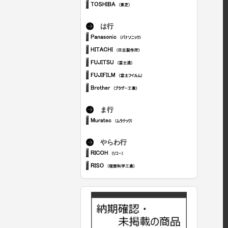
は行
ま行
やらわ行