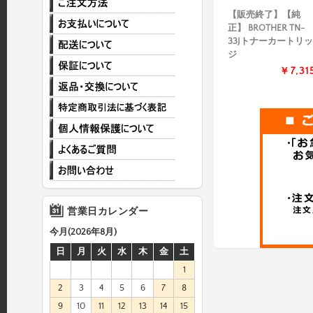
【販売終了】【純
正】 BROTHER TN-
33Jトナーカートリッ
ジ
￥7,31
営業日カレンダー
今月(2026年8月)
日
月
火
水
木
金
土
1
2
3
4
5
6
7
8
9
10
11
12
13
14
15