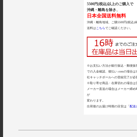
5500円(税込)以上のご購入で
沖縄・離島を除き、
日本全国送料無料
沖縄・離島地域、ご購5500円(税込)
送料は
こちら
でご確認ください。
※お支払い方法が銀行振込・郵便振替
での入金確認、後払い.comの場合は
社キャッチボールへの登録完了が必
※取り寄せ商品・在庫切れの場合は
メーカー直送の場合はメーカー締め
が
変わります。
出荷後のお届け時期の目安は「
配送