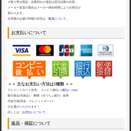
※取り寄せ商品・在庫切れの場合は翌日以降の出荷、
メーカー直送の場合はメーカー締め時間により出荷日が
変わります。
出荷後のお届け時期の目安は「
配送について
」
お支払いについて
＜＜ 主なお支払い方法は5種類 ＞＞
クレジットカード決済・ コンビニ後払い(
後払い.com
)
銀行振込(先振込)・ 郵便（ゆうちょ銀行）振替
代金引換(現金・クレジットカード)
がお選びいただけます！
詳しくは「
お支払いについて
」
返品・保証について