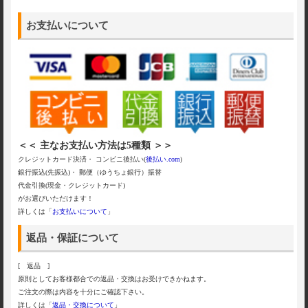
お支払いについて
＜＜ 主なお支払い方法は5種類 ＞＞
クレジットカード決済・ コンビニ後払い(
後払い.com
)
銀行振込(先振込)・ 郵便（ゆうちょ銀行）振替
代金引換(現金・クレジットカード)
がお選びいただけます！
詳しくは「
お支払いについて
」
返品・保証について
[ 返品 ]
原則としてお客様都合での返品・交換はお受けできかねます。
ご注文の際は内容を十分にご確認下さい。
詳しくは「
返品・交換について
」