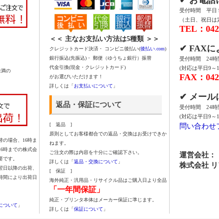
受付時間 平日 9:
（土日、祝日は
TEL：042-
＜＜ 主なお支払い方法は5種類 ＞＞
✔ FAX
クレジットカード決済・ コンビニ後払い(
後払い.com
)
銀行振込(先振込)・ 郵便（ゆうちょ銀行）振替
受付時間 24
代金引換(現金・クレジットカード)
(対応は平日9～1
未満の
FAX：042-
がお選びいただけます！
詳しくは「
お支払いについて
」
✔ メー
返品・保証について
受付時間 24
(対応は平日9～1
問い合わせ
[ 返品 ]
原則としてお客様都合での返品・交換はお受けできか
の場合、16時ま
ねます。
16時までの株式会
ご注文の際は内容を十分にご確認下さい。
運営会社：
要です。
詳しくは「
返品・交換について
」
株式会社 
翌日以降の出荷、
[ 保証 ]
時間により出荷日
海外純正・汎用品・リサイクル品はご購入日より全品
「一年間保証」
純正・プリンタ本体はメーカー保証に準じます。
について
」
詳しくは「
保証について
」