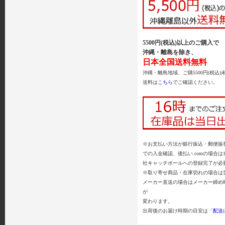
5500円(税込)以上のご購入で
沖縄・離島を除き、
日本全国送料無料
沖縄・離島地域、ご購5500円(税込)
送料は
こちら
でご確認ください。
※お支払い方法が銀行振込・郵便振替
での入金確認、後払い.comの場合は
社キャッチボールへの登録完了が必
※取り寄せ商品・在庫切れの場合は
メーカー直送の場合はメーカー締め
が
変わります。
出荷後のお届け時期の目安は「
配送