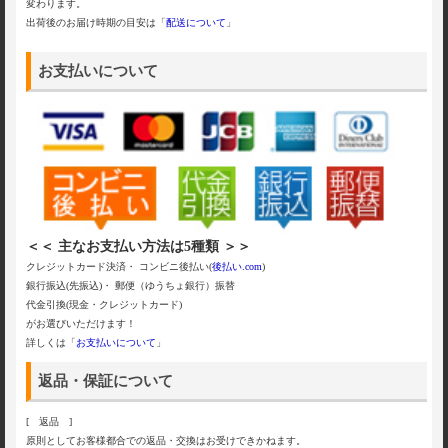
変わります。
出荷後のお届け時期の目安は「
配送について
」
お支払いについて
＜＜ 主なお支払い方法は5種類 ＞＞
クレジットカード決済・ コンビニ後払い(
後払い.com
)
銀行振込(先振込)・ 郵便（ゆうちょ銀行）振替
代金引換(現金・クレジットカード)
がお選びいただけます！
詳しくは「
お支払いについて
」
返品・保証について
[ 返品 ]
原則としてお客様都合での返品・交換はお受けできかねます。