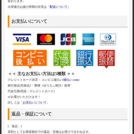
変わります。
出荷後のお届け時期の目安は「
配送について
」
お支払いについて
＜＜ 主なお支払い方法は5種類 ＞＞
クレジットカード決済・ コンビニ後払い(
後払い.com
)
銀行振込(先振込)・ 郵便（ゆうちょ銀行）振替
代金引換(現金・クレジットカード)
がお選びいただけます！
詳しくは「
お支払いについて
」
返品・保証について
[ 返品 ]
原則としてお客様都合での返品・交換はお受けできかねます。