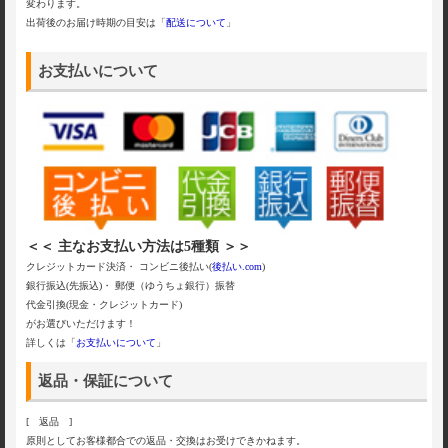
変わります。
出荷後のお届け時期の目安は「
配送について
」
お支払いについて
＜＜ 主なお支払い方法は5種類 ＞＞
クレジットカード決済・ コンビニ後払い(
後払い.com
)
銀行振込(先振込)・ 郵便（ゆうちょ銀行）振替
代金引換(現金・クレジットカード)
がお選びいただけます！
詳しくは「
お支払いについて
」
返品・保証について
[ 返品 ]
原則としてお客様都合での返品・交換はお受けできかねます。