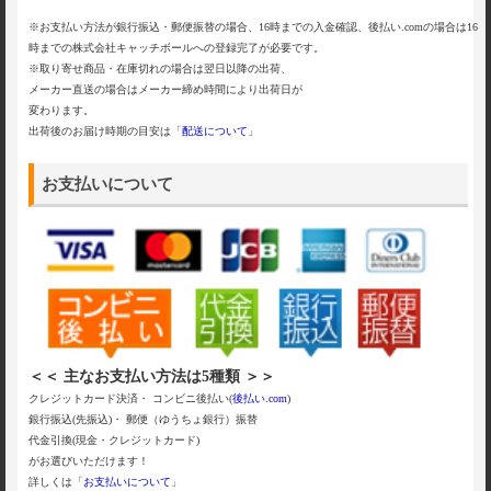
※お支払い方法が銀行振込・郵便振替の場合、16時までの入金確認、後払い.comの場合は16
時までの株式会社キャッチボールへの登録完了が必要です。
※取り寄せ商品・在庫切れの場合は翌日以降の出荷、
メーカー直送の場合はメーカー締め時間により出荷日が
変わります。
出荷後のお届け時期の目安は「
配送について
」
お支払いについて
＜＜ 主なお支払い方法は5種類 ＞＞
クレジットカード決済・ コンビニ後払い(
後払い.com
)
銀行振込(先振込)・ 郵便（ゆうちょ銀行）振替
代金引換(現金・クレジットカード)
がお選びいただけます！
詳しくは「
お支払いについて
」