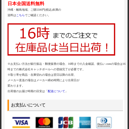
日本全国送料無料
沖縄・離島地域、ご購5500円(税込)未満の
送料は
こちら
でご確認ください。
※お支払い方法が銀行振込・郵便振替の場合、16時までの入金確認、後払い.comの場合は16
時までの株式会社キャッチボールへの登録完了が必要です。
※取り寄せ商品・在庫切れの場合は翌日以降の出荷、
メーカー直送の場合はメーカー締め時間により出荷日が
変わります。
出荷後のお届け時期の目安は「
配送について
」
お支払いについて