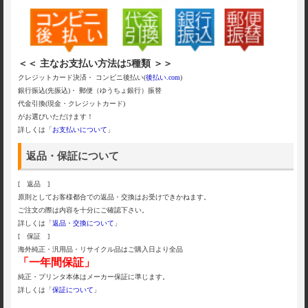
＜＜ 主なお支払い方法は5種類 ＞＞
クレジットカード決済・ コンビニ後払い(
後払い.com
)
銀行振込(先振込)・ 郵便（ゆうちょ銀行）振替
代金引換(現金・クレジットカード)
がお選びいただけます！
詳しくは「
お支払いについて
」
返品・保証について
[ 返品 ]
原則としてお客様都合での返品・交換はお受けできかねます。
ご注文の際は内容を十分にご確認下さい。
詳しくは「
返品・交換について
」
[ 保証 ]
海外純正・汎用品・リサイクル品はご購入日より全品
「一年間保証」
純正・プリンタ本体はメーカー保証に準じます。
詳しくは「
保証について
」