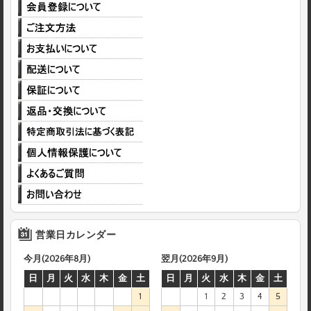
営業日カレンダー
今月(2026年8月)
翌月(2026年9月)
日
月
火
水
木
金
土
日
月
火
水
木
金
土
1
1
2
3
4
5