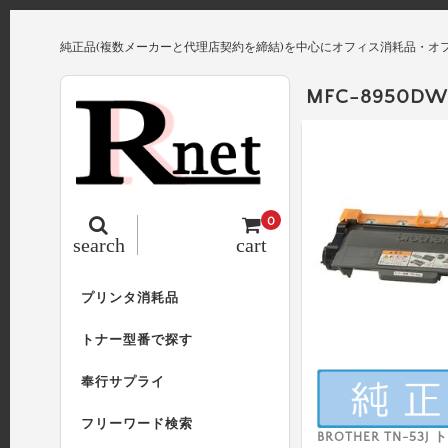
純正品(複数メーカーと代理店契約を締結)を中心にオフィス消耗品・オ
MFC-8950DW
0
search
cart
プリンタ消耗品
トナー型番で探す
奉行サプライ
フリーワード検索
BROTHER TN-53