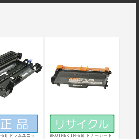
R-51J ドラムユニッ
BROTHER TN-56J トナーカート