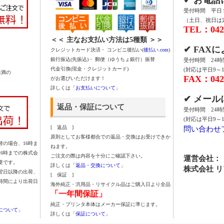
受付時間 平日 9:
（土日、祝日は
TEL：042-
＜＜ 主なお支払い方法は5種類 ＞＞
✔ FAX
クレジットカード決済・ コンビニ後払い(
後払い.com
)
銀行振込(先振込)・ 郵便（ゆうちょ銀行）振替
受付時間 24
代金引換(現金・クレジットカード)
(対応は平日9～1
未満の
FAX：042-
がお選びいただけます！
詳しくは「
お支払いについて
」
✔ メー
返品・保証について
受付時間 24
(対応は平日9～1
問い合わせ
[ 返品 ]
原則としてお客様都合での返品・交換はお受けできか
の場合、16時ま
ねます。
16時までの株式会
ご注文の際は内容を十分にご確認下さい。
運営会社：
要です。
詳しくは「
返品・交換について
」
株式会社 
翌日以降の出荷、
[ 保証 ]
時間により出荷日
海外純正・汎用品・リサイクル品はご購入日より全品
「一年間保証」
純正・プリンタ本体はメーカー保証に準じます。
について
」
詳しくは「
保証について
」