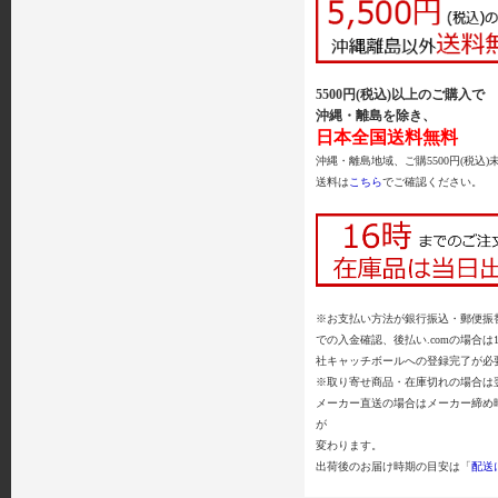
5500円(税込)以上のご購入で
沖縄・離島を除き、
日本全国送料無料
沖縄・離島地域、ご購5500円(税込)
送料は
こちら
でご確認ください。
※お支払い方法が銀行振込・郵便振替
での入金確認、後払い.comの場合は
社キャッチボールへの登録完了が必
※取り寄せ商品・在庫切れの場合は
メーカー直送の場合はメーカー締め
が
変わります。
出荷後のお届け時期の目安は「
配送