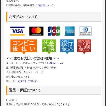
変わります。
出荷後のお届け時期の目安は「
配送について
」
お支払いについて
＜＜ 主なお支払い方法は5種類 ＞＞
クレジットカード決済・ コンビニ後払い(
後払い.com
)
銀行振込(先振込)・ 郵便（ゆうちょ銀行）振替
代金引換(現金・クレジットカード)
がお選びいただけます！
詳しくは「
お支払いについて
」
返品・保証について
[ 返品 ]
原則としてお客様都合での返品・交換はお受けできかねます。