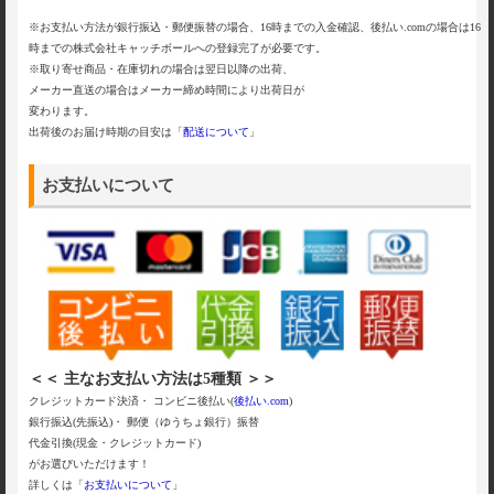
※お支払い方法が銀行振込・郵便振替の場合、16時までの入金確認、後払い.comの場合は16
時までの株式会社キャッチボールへの登録完了が必要です。
※取り寄せ商品・在庫切れの場合は翌日以降の出荷、
メーカー直送の場合はメーカー締め時間により出荷日が
変わります。
出荷後のお届け時期の目安は「
配送について
」
お支払いについて
＜＜ 主なお支払い方法は5種類 ＞＞
クレジットカード決済・ コンビニ後払い(
後払い.com
)
銀行振込(先振込)・ 郵便（ゆうちょ銀行）振替
代金引換(現金・クレジットカード)
がお選びいただけます！
詳しくは「
お支払いについて
」