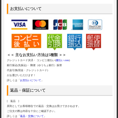
お支払いについて
＜＜ 主なお支払い方法は5種類 ＞＞
クレジットカード決済・ コンビニ後払い(
後払い.com
)
銀行振込(先振込)・ 郵便（ゆうちょ銀行）振替
代金引換(現金・クレジットカード)
がお選びいただけます！
詳しくは「
お支払いについて
」
返品・保証について
[ 返品 ]
原則としてお客様都合での返品・交換はお受けできかねます。
ご注文の際は内容を十分にご確認下さい。
詳しくは「
返品・交換について
」