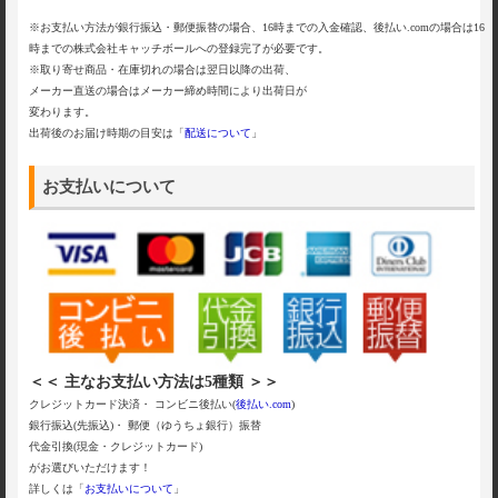
※お支払い方法が銀行振込・郵便振替の場合、16時までの入金確認、後払い.comの場合は16
時までの株式会社キャッチボールへの登録完了が必要です。
※取り寄せ商品・在庫切れの場合は翌日以降の出荷、
メーカー直送の場合はメーカー締め時間により出荷日が
変わります。
出荷後のお届け時期の目安は「
配送について
」
お支払いについて
＜＜ 主なお支払い方法は5種類 ＞＞
クレジットカード決済・ コンビニ後払い(
後払い.com
)
銀行振込(先振込)・ 郵便（ゆうちょ銀行）振替
代金引換(現金・クレジットカード)
がお選びいただけます！
詳しくは「
お支払いについて
」