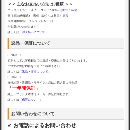
＜＜ 主なお支払い方法は5種類 ＞＞
クレジットカード決済・ コンビニ後払い(
後払い.com
)
銀行振込(先振込)・ 郵便（ゆうちょ銀行）振替
代金引換(現金・クレジットカード)
がお選びいただけます！
詳しくは「
お支払いについて
」
返品・保証について
[ 返品 ]
原則としてお客様都合での返品・交換はお受けできかねます。
ご注文の際は内容を十分にご確認下さい。
詳しくは「
返品・交換について
」
[ 保証 ]
海外純正・汎用品・リサイクル品はご購入日より全品
「一年間保証」
純正・プリンタ本体はメーカー保証に準じます。
詳しくは「
保証について
」
お問い合わせについて
✔ お電話によるお問い合わせ