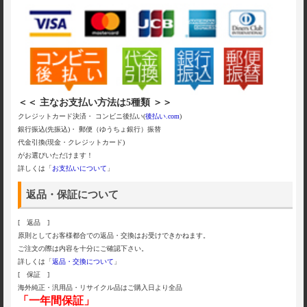
＜＜ 主なお支払い方法は5種類 ＞＞
クレジットカード決済・ コンビニ後払い(
後払い.com
)
銀行振込(先振込)・ 郵便（ゆうちょ銀行）振替
代金引換(現金・クレジットカード)
がお選びいただけます！
詳しくは「
お支払いについて
」
返品・保証について
[ 返品 ]
原則としてお客様都合での返品・交換はお受けできかねます。
ご注文の際は内容を十分にご確認下さい。
詳しくは「
返品・交換について
」
[ 保証 ]
海外純正・汎用品・リサイクル品はご購入日より全品
「一年間保証」