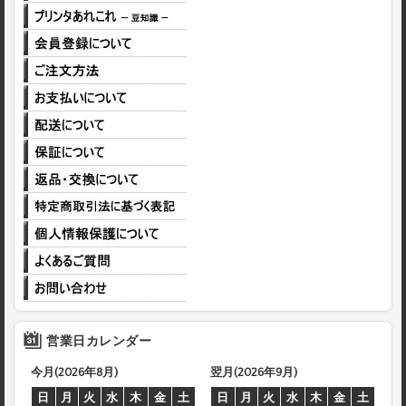
営業日カレンダー
今月(2026年8月)
翌月(2026年9月)
日
月
火
水
木
金
土
日
月
火
水
木
金
土