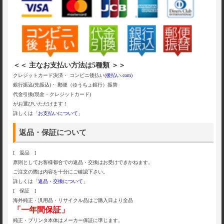
＜＜ 主なお支払い方法は5種類 ＞＞
クレジットカード決済・ コンビニ後払い(
後払い.com
)
銀行振込(先振込)・ 郵便（ゆうちょ銀行）振替
代金引換(現金・クレジットカード)
がお選びいただけます！
詳しくは「
お支払いについて
」
返品・保証について
[ 返品 ]
原則としてお客様都合での返品・交換はお受けできかねます。
ご注文の際は内容を十分にご確認下さい。
詳しくは「
返品・交換について
」
[ 保証 ]
海外純正・汎用品・リサイクル品はご購入日より全品
「一年間保証」
純正・プリンタ本体はメーカー保証に準じます。