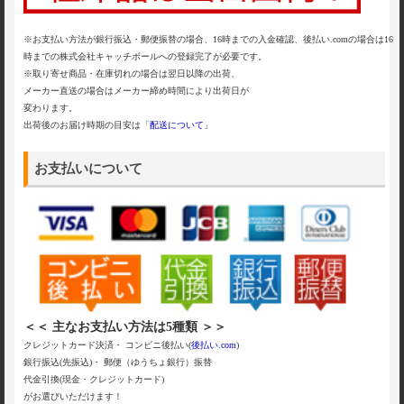
※お支払い方法が銀行振込・郵便振替の場合、16時までの入金確認、後払い.comの場合は16
時までの株式会社キャッチボールへの登録完了が必要です。
※取り寄せ商品・在庫切れの場合は翌日以降の出荷、
メーカー直送の場合はメーカー締め時間により出荷日が
変わります。
出荷後のお届け時期の目安は「
配送について
」
お支払いについて
＜＜ 主なお支払い方法は5種類 ＞＞
クレジットカード決済・ コンビニ後払い(
後払い.com
)
銀行振込(先振込)・ 郵便（ゆうちょ銀行）振替
代金引換(現金・クレジットカード)
がお選びいただけます！