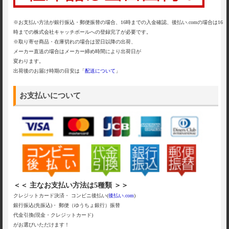
※お支払い方法が銀行振込・郵便振替の場合、16時までの入金確認、後払い.comの場合は16
時までの株式会社キャッチボールへの登録完了が必要です。
※取り寄せ商品・在庫切れの場合は翌日以降の出荷、
メーカー直送の場合はメーカー締め時間により出荷日が
変わります。
出荷後のお届け時期の目安は「
配送について
」
お支払いについて
＜＜ 主なお支払い方法は5種類 ＞＞
クレジットカード決済・ コンビニ後払い(
後払い.com
)
銀行振込(先振込)・ 郵便（ゆうちょ銀行）振替
代金引換(現金・クレジットカード)
がお選びいただけます！