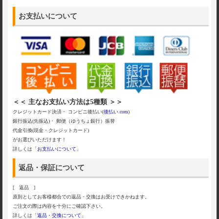
お支払いについて
＜＜ 主なお支払い方法は5種類 ＞＞
クレジットカード決済・ コンビニ後払い(
後払い.com
)
銀行振込(先振込)・ 郵便（ゆうちょ銀行）振替
代金引換(現金・クレジットカード)
がお選びいただけます！
詳しくは「
お支払いについて
」
返品・保証について
[ 返品 ]
原則としてお客様都合での返品・交換はお受けできかねます。
ご注文の際は内容を十分にご確認下さい。
詳しくは「
返品・交換について
」