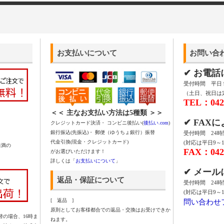
お支払いについて
お問い合
✔ お電
受付時間 平日 9:
（土日、祝日は
TEL：042-
＜＜ 主なお支払い方法は5種類 ＞＞
✔ FAX
クレジットカード決済・ コンビニ後払い(
後払い.com
)
銀行振込(先振込)・ 郵便（ゆうちょ銀行）振替
受付時間 24
代金引換(現金・クレジットカード)
(対応は平日9～1
未満の
FAX：042-
がお選びいただけます！
詳しくは「
お支払いについて
」
✔ メー
返品・保証について
受付時間 24
(対応は平日9～1
問い合わせ
[ 返品 ]
原則としてお客様都合での返品・交換はお受けできか
の場合、16時ま
ねます。