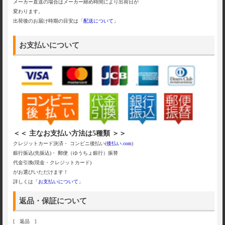
メーカー直送の場合はメーカー締め時間により出荷日が
変わります。
出荷後のお届け時期の目安は「
配送について
」
お支払いについて
＜＜ 主なお支払い方法は5種類 ＞＞
クレジットカード決済・ コンビニ後払い(
後払い.com
)
銀行振込(先振込)・ 郵便（ゆうちょ銀行）振替
代金引換(現金・クレジットカード)
がお選びいただけます！
詳しくは「
お支払いについて
」
返品・保証について
[ 返品 ]