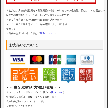
※お支払い方法が銀行振込・郵便振替の場合、16時までの入金確認、後払い.comの場合は16
時までの株式会社キャッチボールへの登録完了が必要です。
※取り寄せ商品・在庫切れの場合は翌日以降の出荷、
メーカー直送の場合はメーカー締め時間により出荷日が
変わります。
出荷後のお届け時期の目安は「
配送について
」
お支払いについて
＜＜ 主なお支払い方法は5種類 ＞＞
クレジットカード決済・ コンビニ後払い(
後払い.com
)
銀行振込(先振込)・ 郵便（ゆうちょ銀行）振替
代金引換(現金・クレジットカード)
がお選びいただけます！