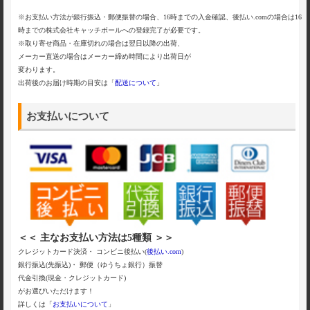
※お支払い方法が銀行振込・郵便振替の場合、16時までの入金確認、後払い.comの場合は16
時までの株式会社キャッチボールへの登録完了が必要です。
※取り寄せ商品・在庫切れの場合は翌日以降の出荷、
メーカー直送の場合はメーカー締め時間により出荷日が
変わります。
出荷後のお届け時期の目安は「
配送について
」
お支払いについて
＜＜ 主なお支払い方法は5種類 ＞＞
クレジットカード決済・ コンビニ後払い(
後払い.com
)
銀行振込(先振込)・ 郵便（ゆうちょ銀行）振替
代金引換(現金・クレジットカード)
がお選びいただけます！
詳しくは「
お支払いについて
」